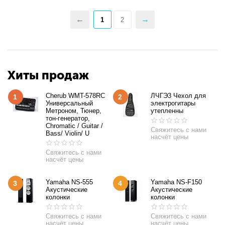
1
2
Хиты продаж
Cherub WMT-578RC
ЛЧГЭ3 Чехол для
1
2
Универсальный
электрогитары
Метроном, Тюнер,
утепленны
тон-генератор,
Chromatic / Guitar /
Свяжитесь с нами
Bass/ Violin/ U
насчёт цены
Свяжитесь с нами
насчёт цены
Yamaha NS-555
Yamaha NS-F150
3
4
Акустические
Акустические
колонки
колонки
Свяжитесь с нами
Свяжитесь с нами
насчёт цены
насчёт цены