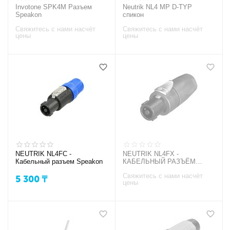
Invotone SPK4M Разъем
Neutrik NL4 MP D-TYP
Speakon
спикон
Свяжитесь с нами насчёт
Свяжитесь с нами насчёт
цены
цены
NEUTRIK NL4FC -
NEUTRIK NL4FX -
Кабельный разъем Speakon
КАБЕЛЬНЫЙ РАЗЪЁМ
SPEAKON, 4-Х
Свяжитесь с нами насчёт
КОНТАКТНЫЙ
5 300
₸
цены