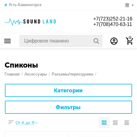
Усть-Каменогорск
+7(723)252-21-16
+7(708)470-63-11
0
Спиконы
Главная
/
Аксессуары
/
Разъемы/переходники
/
Категории
Фильтры
От А до Я