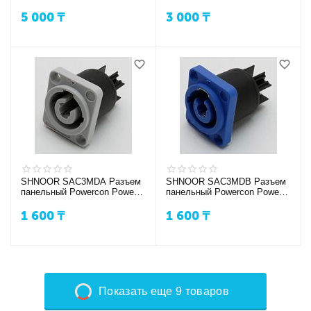
PowerCON, входной (синий)
5 000
₸
3 000
₸
SHNOOR SAC3MDA Разъем
SHNOOR SAC3MDB Разъем
панельный Powercon Power-
панельный Powercon Power-
out
in,
1 600
₸
1 600
₸
Показать еще 9 товаров