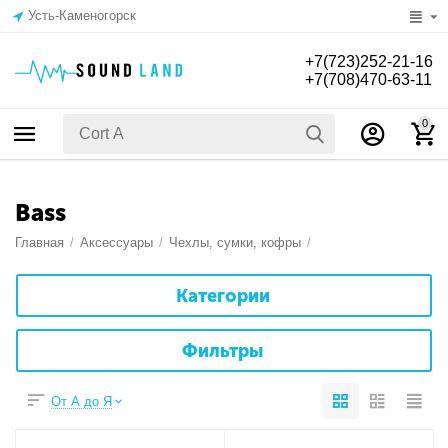
Усть-Каменогорск
+7(723)252-21-16
+7(708)470-63-11
0
Bass
Главная
/
Аксессуары
/
Чехлы, сумки, кофры
/
Категории
Фильтры
От А до Я