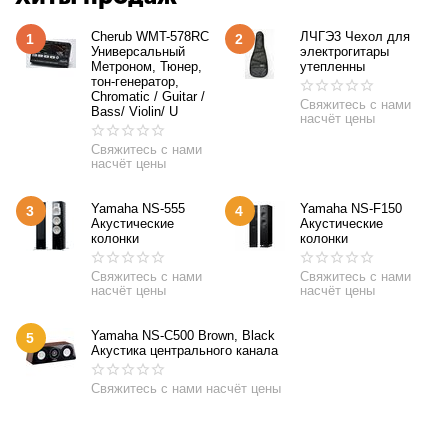
Cherub WMT-578RC
ЛЧГЭ3 Чехол для
1
2
Универсальный
электрогитары
Метроном, Тюнер,
утепленны
тон-генератор,
Chromatic / Guitar /
Свяжитесь с нами
Bass/ Violin/ U
насчёт цены
Свяжитесь с нами
насчёт цены
Yamaha NS-555
Yamaha NS-F150
3
4
Акустические
Акустические
колонки
колонки
Свяжитесь с нами
Свяжитесь с нами
насчёт цены
насчёт цены
Yamaha NS-C500 Brown, Black
5
Акустика центрального канала
Свяжитесь с нами насчёт цены