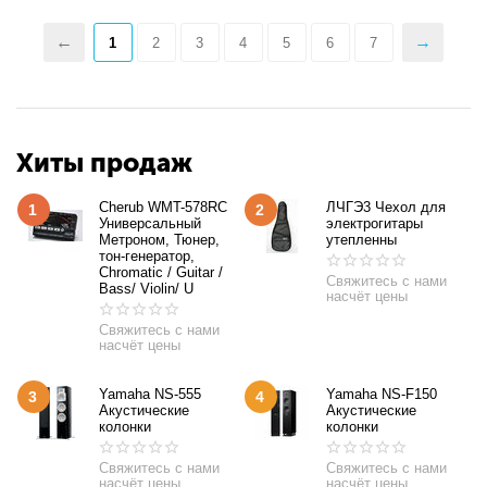
1
2
3
4
5
6
7
Хиты продаж
Cherub WMT-578RC
ЛЧГЭ3 Чехол для
1
2
Универсальный
электрогитары
Метроном, Тюнер,
утепленны
тон-генератор,
Chromatic / Guitar /
Свяжитесь с нами
Bass/ Violin/ U
насчёт цены
Свяжитесь с нами
насчёт цены
Yamaha NS-555
Yamaha NS-F150
3
4
Акустические
Акустические
колонки
колонки
Свяжитесь с нами
Свяжитесь с нами
насчёт цены
насчёт цены