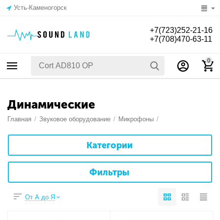
Усть-Каменогорск
+7(723)252-21-16
+7(708)470-63-11
0
Динамические
Главная
/
Звуковое оборудование
/
Микрофоны
/
Категории
Фильтры
От А до Я