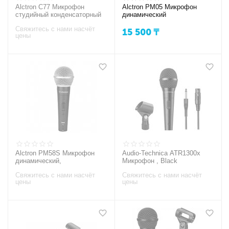
Alctron C77 Микрофон
Alctron PM05 Микрофон
студийный конденсаторный
динамический
Свяжитесь с нами насчёт
15 500
₸
цены
Alctron PM58S Микрофон
Audio-Technica ATR1300x
динамический,
Микрофон , Black
Свяжитесь с нами насчёт
Свяжитесь с нами насчёт
цены
цены