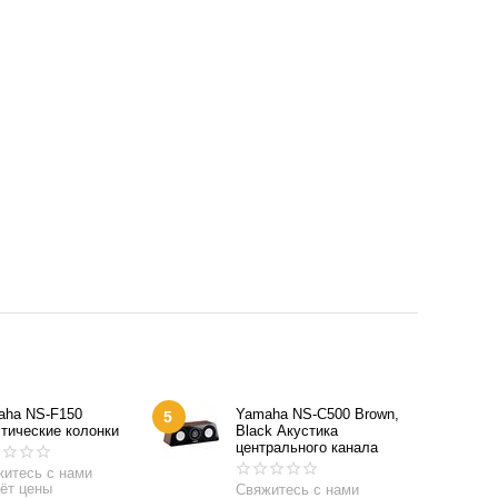
aha NS-F150
Yamaha NS-C500 Brown,
5
тические колонки
Black Акустика
центрального канала
итесь с нами
ёт цены
Свяжитесь с нами