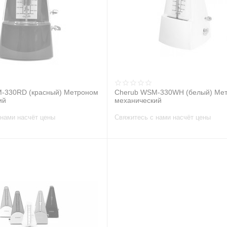
-330RD (красный) Метроном
Cherub WSM-330WH (белый) Ме
ий
механический
 нами насчёт цены
Свяжитесь с нами насчёт цены