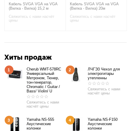
Кабель SVGA VGA на VGA
Кабель SVGA VGA на VGA
(Вилка - Вилка) 15,2 м
(Вилка - Вилка) 20м
Свяжитесь с нами насчёт
Свяжитесь с нами насчёт
цены
цены
Хиты продаж
Cherub WMT-578RC
ЛЧГЭ3 Чехол для
1
2
Универсальный
электрогитары
Метроном, Тюнер,
утепленны
тон-генератор,
Chromatic / Guitar /
Свяжитесь с нами
Bass/ Violin/ U
насчёт цены
Свяжитесь с нами
насчёт цены
Yamaha NS-555
Yamaha NS-F150
3
4
Акустические
Акустические
колонки
колонки