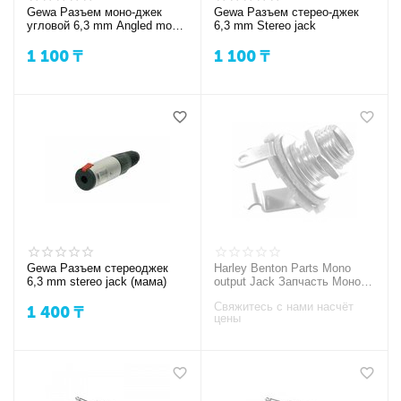
Gewa Разъем моно-джек
Gewa Разъем стерео-джек
угловой 6,3 mm Angled mono
6,3 mm Stereo jack
jack
1 100
₸
1 100
₸
Gewa Разъем стереоджек
Harley Benton Parts Mono
6,3 mm stereo jack (мама)
output Jack Запчасть Моно
джек гнездо
Свяжитесь с нами насчёт
1 400
₸
цены