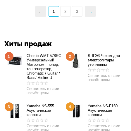
1
2
3
Хиты продаж
Cherub WMT-578RC
ЛЧГЭ3 Чехол для
1
2
Универсальный
электрогитары
Метроном, Тюнер,
утепленны
тон-генератор,
Chromatic / Guitar /
Свяжитесь с нами
Bass/ Violin/ U
насчёт цены
Свяжитесь с нами
насчёт цены
Yamaha NS-555
Yamaha NS-F150
3
4
Акустические
Акустические
колонки
колонки
Свяжитесь с нами
Свяжитесь с нами
насчёт цены
насчёт цены