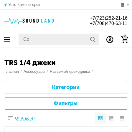
Усть-Каменогорск
+7(723)252-21-16
+7(708)470-63-11
0
TRS 1/4 джеки
Главная
/
Аксессуары
/
Разъемы/переходники
/
Категории
Фильтры
От А до Я