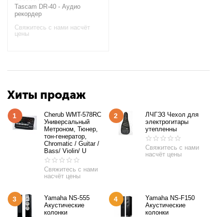
Tascam DR-40 - Аудио
рекордер
Свяжитесь с нами насчёт
цены
Хиты продаж
Cherub WMT-578RC
ЛЧГЭ3 Чехол для
1
2
Универсальный
электрогитары
Метроном, Тюнер,
утепленны
тон-генератор,
Chromatic / Guitar /
Свяжитесь с нами
Bass/ Violin/ U
насчёт цены
Свяжитесь с нами
насчёт цены
Yamaha NS-555
Yamaha NS-F150
3
4
Акустические
Акустические
колонки
колонки