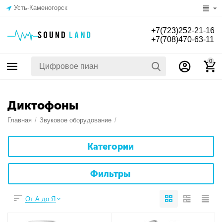
Усть-Каменогорск
+7(723)252-21-16
+7(708)470-63-11
0
Диктофоны
Главная
/
Звуковое оборудование
/
Категории
Фильтры
От А до Я