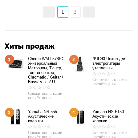
1
2
Хиты продаж
Cherub WMT-578RC
ЛЧГЭ3 Чехол для
1
2
Универсальный
электрогитары
Метроном, Тюнер,
утепленны
тон-генератор,
Chromatic / Guitar /
Свяжитесь с нами
Bass/ Violin/ U
насчёт цены
Свяжитесь с нами
насчёт цены
Yamaha NS-555
Yamaha NS-F150
3
4
Акустические
Акустические
колонки
колонки
Свяжитесь с нами
Свяжитесь с нами
насчёт цены
насчёт цены