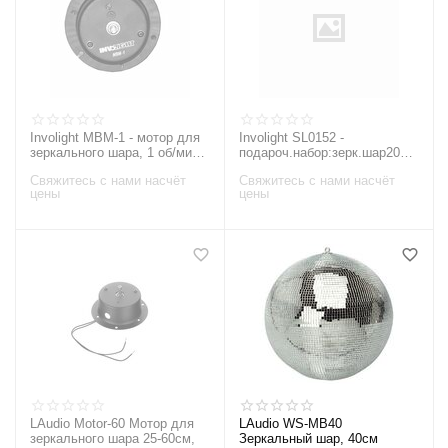
Involight MBM-1 - мотор для
Involight SL0152 -
зеркального шара, 1 об/мин,
подароч.набор:зерк.шар20см
максимальный размер шара
,мотор на
Свяжитесь с нами насчёт
Свяжитесь с нами насчёт
50 см
батарейке,светоф,светильни
цены
цены
к с ламп 6В/4,5Вт
LAudio Motor-60 Мотор для
LAudio WS-MB40
зеркального шара 25-60см,
Зеркальный шар, 40см