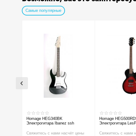
Самые популярные
Homage HEG340BK
Homage HEG500RD
Электрогитара Ibanez ssh
Электрогитара LesP
Свяжитесь с нами насчёт цены
Свяжитесь с нами 