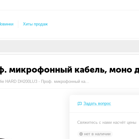
овинки
Хиты продаж
. микрофонный кабель, моно дж
Die HARD DH200LU3 - Проф. микрофонный кабель, моно джек XLR F, длина - 3м
Задать вопрос
Свяжитесь с нами насчёт цены
нет в наличии