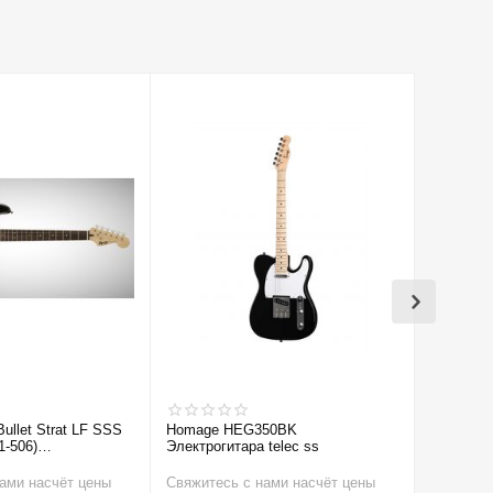
Bullet Strat LF SSS
Homage HEG350BK
Cort CR1
1-506)
Электрогитара telec ss
а
ами насчёт цены
Свяжитесь с нами насчёт цены
Свяжитес