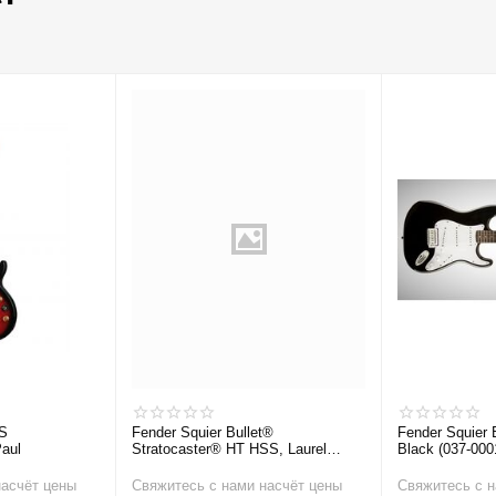
S
Fender Squier Bullet®
Fender Squier 
aul
Stratocaster® HT HSS, Laurel
Black (037-000
Fingerboard, Arctic White
Электрогитар
Электрогитара
насчёт цены
Свяжитесь с нами насчёт цены
Свяжитесь с н