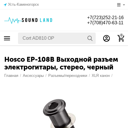
Усть-Каменогорск
+7(723)252-21-16
+7(708)470-63-11
0
Hosco EP-108B Выходной разъем
электрогитары, стерео, черный
Главная
/
Аксессуары
/
Разъемы/переходники
/
XLR канон
/