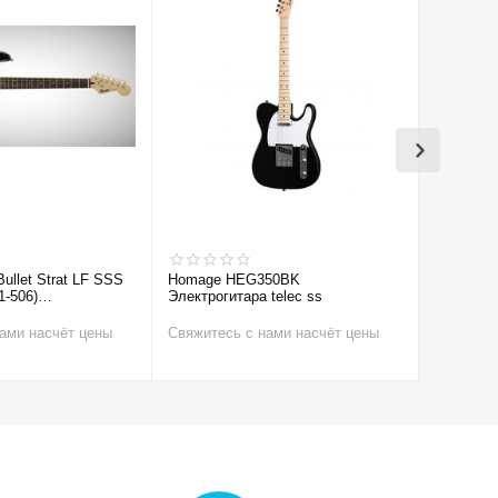
Bullet Strat LF SSS
Homage HEG350BK
Cort CR1
1-506)
Электрогитара telec ss
а
ами насчёт цены
Свяжитесь с нами насчёт цены
Свяжитес