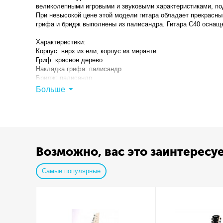
великолепными игровыми и звуковыми характеристиками, п
При невысокой цене этой модели гитара обладает прекрасны
грифа и бридж выполнены из палисандра. Гитара C40 оснащ
Характеристики:
Корпус: верх из ели, корпус из меранти
Гриф: красное дерево
Накладка грифа: палисандр
Бридж: палисандр
Мензура: 650мм
Больше
Колки: хромированные
Цвета отделки корпуса: Natural ( на послдней фотке изобра
Возможно, вас это заинтересу
Самые популярные