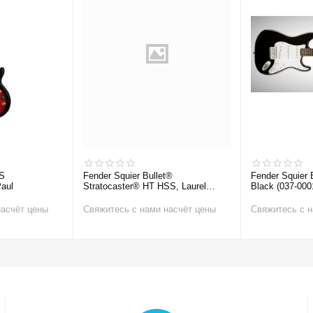
S
Fender Squier Bullet®
Fender Squier 
aul
Stratocaster® HT HSS, Laurel
Black (037-000
Fingerboard, Arctic White
Электрогитар
Электрогитара
насчёт цены
Свяжитесь с нами насчёт цены
Свяжитесь с н