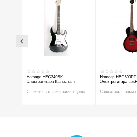
Homage HEG340BK
Homage HEG500RD
Электрогитара Ibanez ssh
Электрогитара LesP
Свяжитесь с нами насчёт цены
Свяжитесь с нами 