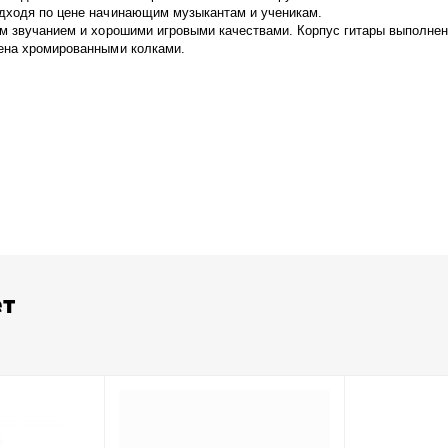
одходя по цене начинающим музыкантам и ученикам.
м звучанием и хорошими игровыми качествами. Корпус гитары выполнен 
ена хромированными колками.
ет