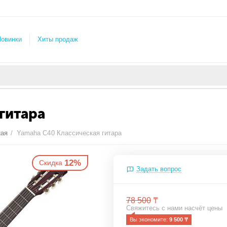
овинки
Хиты продаж
гитара
кая
/
Yamaha C40 Классическая гитара
12%
кидка
Задать вопрос
78 500
₸
Свяжитесь с нами насчёт цены
Вы экономите: 
9 500
 ₸