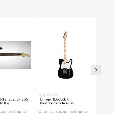
Bullet Strat LF SSS
Homage HEG350BK
Cort CR1
1-506)
Электрогитара telec ss
а
ами насчёт цены
Свяжитесь с нами насчёт цены
Свяжитес