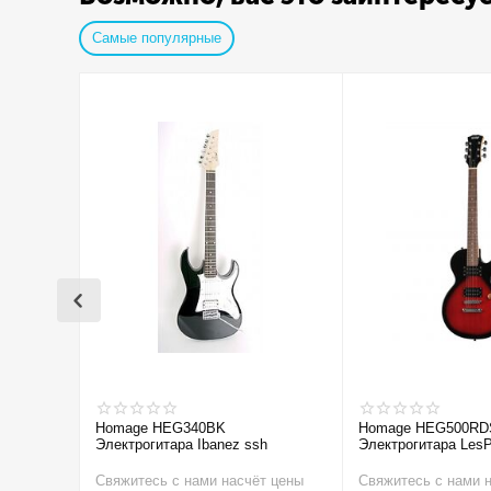
Самые популярные
Homage HEG340BK
Homage HEG500RD
Электрогитара Ibanez ssh
Электрогитара LesP
Свяжитесь с нами насчёт цены
Свяжитесь с нами 