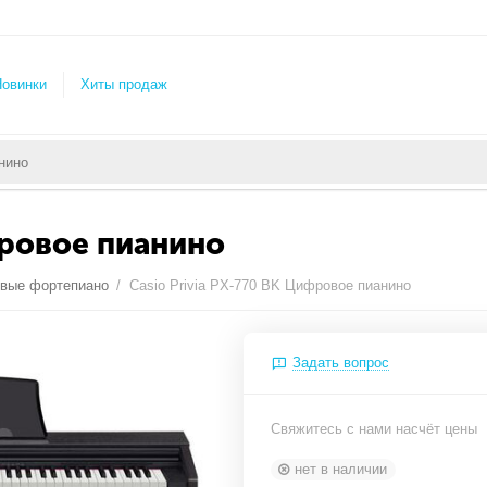
овинки
Хиты продаж
фровое пианино
вые фортепиано
/
Casio Privia PX-770 BK Цифровое пианино
Задать вопрос
Свяжитесь с нами насчёт цены
нет в наличии