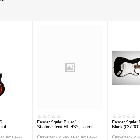
S
Fender Squier Bullet®
Fender Squier 
aul
Stratocaster® HT HSS, Laurel
Black (037-000
Fingerboard, Arctic White
Электрогитар
Электрогитара
насчёт цены
Свяжитесь с нами насчёт цены
Свяжитесь с н