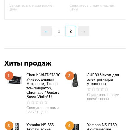
Свяжитесь с нами насчёт
Свяжитесь с нами насчёт
цены
цены
1
2
Хиты продаж
Cherub WMT-578RC
ЛЧГЭ3 Чехол для
1
2
Универсальный
электрогитары
Метроном, Тюнер,
утепленны
тон-генератор,
Chromatic / Guitar /
Свяжитесь с нами
Bass/ Violin/ U
насчёт цены
Свяжитесь с нами
насчёт цены
Yamaha NS-555
Yamaha NS-F150
3
4
Акустические
Акустические