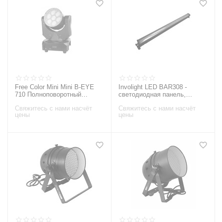
Free Color Mini Mini B-EYE
Involight LED BAR308 -
710 Полноповоротный
светодиодная панель,
прожектор
светодиодов: 320 шт. RGB, 8
Свяжитесь с нами насчёт
Свяжитесь с нами насчёт
секций, DMX-512, звук.актив
цены
цены