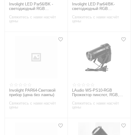
Involight LED Par56/BK -
Involight LED Par64/BK-
светодиодный RGB
светодиодный RGB
прожектор (чёрн) , звуковая
прожектор (черн.), DMX-512,
Свяжитесь с нами насчёт
Свяжитесь с нами насчёт
активация , DMX-512
звуковая активация, авто
цены
цены
Involight PAR64-Световой
LAudio WS-PS10-RGB
прибор (цена без лампы)
Прожектор пинспот, RGB,
10Вт,
Свяжитесь с нами насчёт
Свяжитесь с нами насчёт
цены
цены