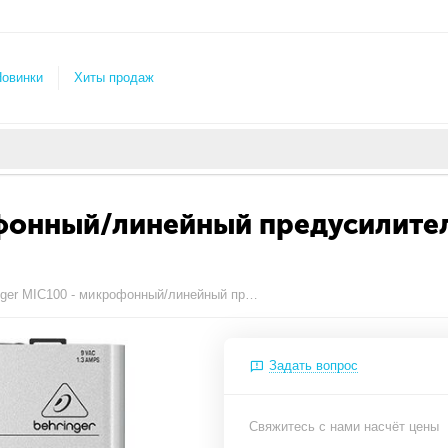
овинки
Хиты продаж
офонный/линейный предусилите
Behringer MIC100 - микрофонный/линейный предусилитель с ламповым каскадом и встроенным лимитером
Задать вопрос
Свяжитесь с нами насчёт цены