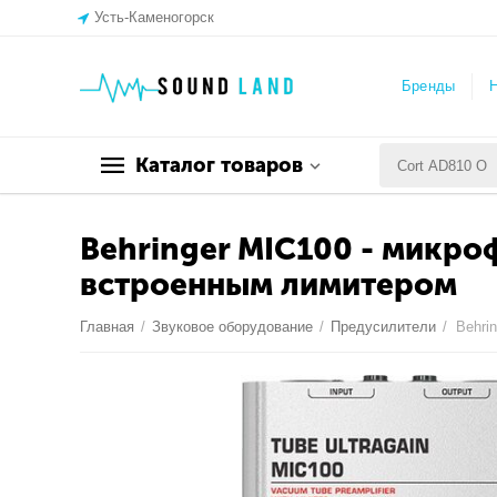
Усть-Каменогорск
Бренды
Н
Каталог товаров
Behringer MIC100 - микр
встроенным лимитером
Главная
/
Звуковое оборудование
/
Предусилители
/