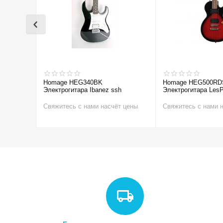
Homage HEG340BK
Homage HEG500RD
Электрогитара Ibanez ssh
Электрогитара LesP
Свяжитесь с нами насчёт цены
Свяжитесь с нами 