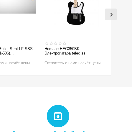
Bullet Strat LF SSS
Homage HEG350BK
Cort CR1
1-506)
Электрогитара telec ss
а
ами насчёт цены
Свяжитесь с нами насчёт цены
Свяжитес