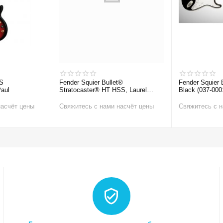
S
Fender Squier Bullet®
Fender Squier 
aul
Stratocaster® HT HSS, Laurel
Black (037-000
Fingerboard, Arctic White
Электрогитар
Электрогитара
насчёт цены
Свяжитесь с нами насчёт цены
Свяжитесь с н