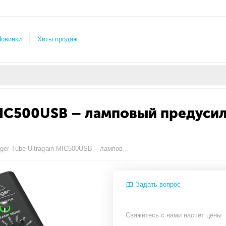
овинки
Хиты продаж
 MIC500USB – ламповый предусил
Behringer Tube Ultragain MIC500USB – ламповый предусилитель с USB-аудиоинтерфейсом
Задать вопрос
Свяжитесь с нами насчёт цены