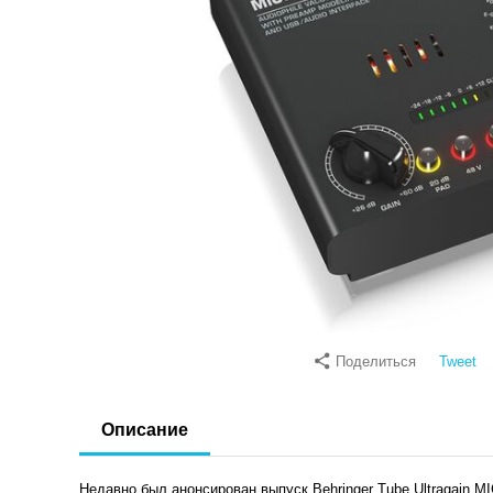
Поделиться
Tweet
Описание
Недавно был анонсирован выпуск Behringer Tube Ultragain 