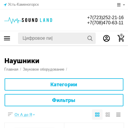
Усть-Каменогорск
+7(723)252-21-16
+7(708)470-63-11
0
Наушники
Главная
/
Звуковое оборудование
/
Категории
Фильтры
От А до Я