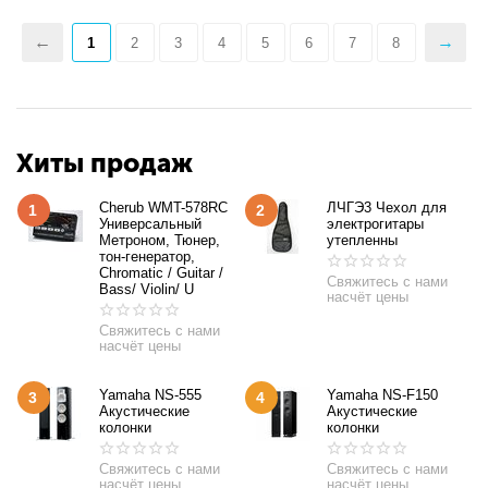
1
2
3
4
5
6
7
8
Хиты продаж
Cherub WMT-578RC
ЛЧГЭ3 Чехол для
1
2
Универсальный
электрогитары
Метроном, Тюнер,
утепленны
тон-генератор,
Chromatic / Guitar /
Свяжитесь с нами
Bass/ Violin/ U
насчёт цены
Свяжитесь с нами
насчёт цены
Yamaha NS-555
Yamaha NS-F150
3
4
Акустические
Акустические
колонки
колонки
Свяжитесь с нами
Свяжитесь с нами
насчёт цены
насчёт цены