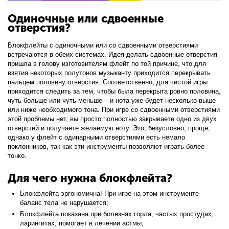
Одиночные или сдвоенные
отверстия?
Блокфлейты с одиночными или со сдвоенными отверстиями
встречаются в обеих системах. Идея делать сдвоенные отверстия
пришла в голову изготовителям флейт по той причине, что для
взятия некоторых полутонов музыканту приходится перекрывать
пальцем половину отверстия. Соответственно, для чистой игры
приходится следить за тем, чтобы была перекрыта ровно половина,
чуть больше или чуть меньше – и нота уже будет несколько выше
или ниже необходимого тона. При игре со сдвоенными отверстиями
этой проблемы нет, вы просто полностью закрываете одно из двух
отверстий и получаете желаемую ноту. Это, безусловно, проще,
однако у флейт с одинарными отверстиями есть немало
поклонников, так как эти инструменты позволяют играть более
тонко.
Для чего нужна блокфлейта?
Блокфлейта эргономична! При игре на этом инструменте
баланс тела не нарушается;
Блокфлейта показана при болезнях горла, частых простудах,
ларингитах, помогает в лечении астмы;