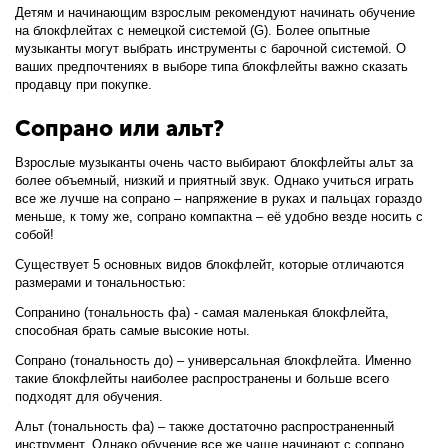
Детям и начинающим взрослым рекомендуют начинать обучение
на блокфлейтах с немецкой системой (G). Более опытные
музыканты могут выбрать инструменты с барочной системой. О
ваших предпочтениях в выборе типа блокфлейты важно сказать
продавцу при покупке.
Сопрано или альт?
Взрослые музыканты очень часто выбирают блокфлейты альт за
более объемный, низкий и приятный звук. Однако учиться играть
все же лучше на сопрано – напряжение в руках и пальцах гораздо
меньше, к тому же, сопрано компактна – её удобно везде носить с
собой!
Существует 5 основных видов блокфлейт, которые отличаются
размерами и тональностью:
Сопранино (тональность фа) - самая маленькая блокфлейта,
способная брать самые высокие ноты.
Сопрано (тональность до) – универсальная блокфлейта. Именно
такие блокфлейты наиболее распространены и больше всего
подходят для обучения.
Альт (тональность фа) – также достаточно распространенный
инструмент. Однако обучение все же чаще начинают с сопрано.