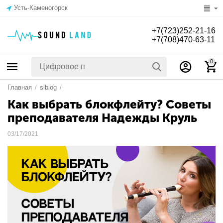
Усть-Каменогорск
+7(723)252-21-16
+7(708)470-63-11
0
Главная
/
slblog
/
Как выбрать блокфлейту? Советы
преподавателя Надежды Круль
03/17/2021